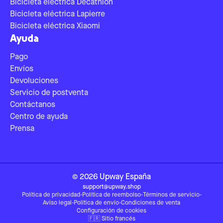
Bicicleta eléctrica Decathlon
Bicicleta eléctrica Lapierre
Bicicleta eléctrica Xiaomi
Ayuda
Pago
Envíos
Devoluciones
Servicio de postventa
Contáctanos
Centro de ayuda
Prensa
©
2026
Upway
España
support@upway.shop
Política de privacidad
-
Política de reembolso
-
Términos de servicio
-
Aviso legal
-
Política de envío
-
Condiciones de venta
Configuración de cookies
🇫🇷
Sitio francés