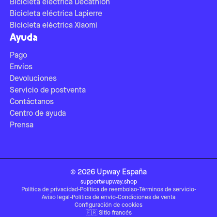
Bicicleta eléctrica Decathlon
Bicicleta eléctrica Lapierre
Bicicleta eléctrica Xiaomi
Ayuda
Pago
Envíos
Devoluciones
Servicio de postventa
Contáctanos
Centro de ayuda
Prensa
©
2026
Upway
España
support@upway.shop
Política de privacidad
-
Política de reembolso
-
Términos de servicio
-
Aviso legal
-
Política de envío
-
Condiciones de venta
Configuración de cookies
🇫🇷
Sitio francés