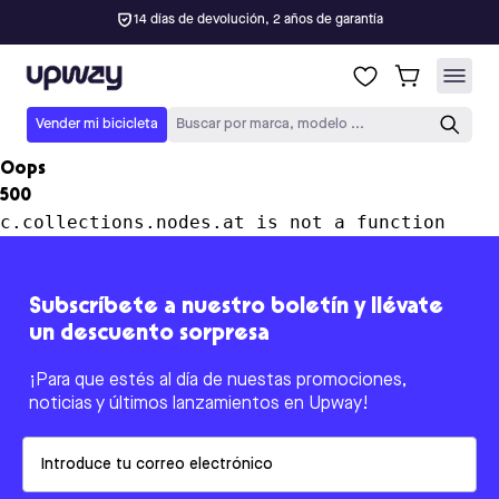
14 días de devolución, 2 años de garantía
Upway
Vender mi bicicleta
Buscar por marca, modelo ...
Oops
500
c.collections.nodes.at is not a function
Subscríbete a nuestro boletín y llévate
un descuento sorpresa
¡Para que estés al día de nuestas promociones,
noticias y últimos lanzamientos en Upway!
Email