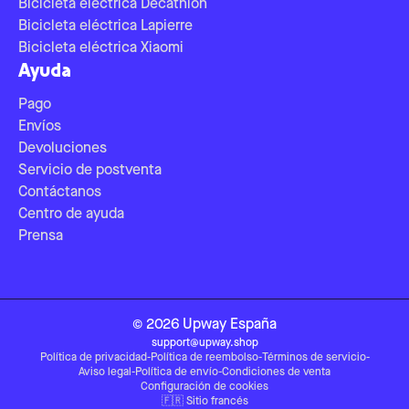
Bicicleta eléctrica Decathlon
Bicicleta eléctrica Lapierre
Bicicleta eléctrica Xiaomi
Ayuda
Pago
Envíos
Devoluciones
Servicio de postventa
Contáctanos
Centro de ayuda
Prensa
©
2026
Upway
España
support@upway.shop
Política de privacidad
-
Política de reembolso
-
Términos de servicio
-
Aviso legal
-
Política de envío
-
Condiciones de venta
Configuración de cookies
🇫🇷
Sitio francés