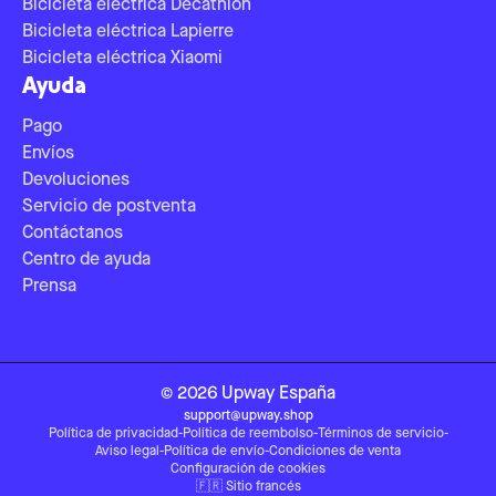
Bicicleta eléctrica Decathlon
Bicicleta eléctrica Lapierre
Bicicleta eléctrica Xiaomi
Ayuda
Pago
Envíos
Devoluciones
Servicio de postventa
Contáctanos
Centro de ayuda
Prensa
©
2026
Upway
España
support@upway.shop
Política de privacidad
-
Política de reembolso
-
Términos de servicio
-
Aviso legal
-
Política de envío
-
Condiciones de venta
Configuración de cookies
🇫🇷
Sitio francés