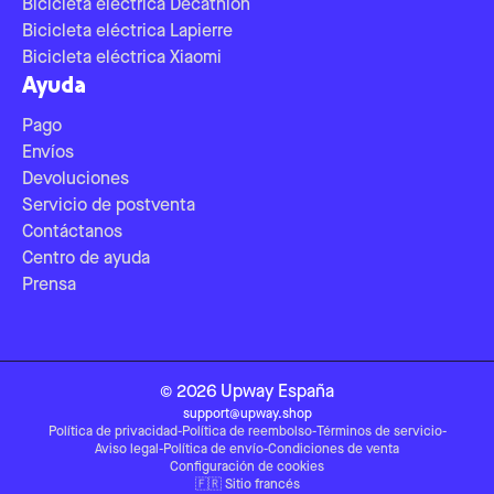
Bicicleta eléctrica Decathlon
Bicicleta eléctrica Lapierre
Bicicleta eléctrica Xiaomi
Ayuda
Pago
Envíos
Devoluciones
Servicio de postventa
Contáctanos
Centro de ayuda
Prensa
©
2026
Upway
España
support@upway.shop
Política de privacidad
-
Política de reembolso
-
Términos de servicio
-
Aviso legal
-
Política de envío
-
Condiciones de venta
Configuración de cookies
🇫🇷
Sitio francés