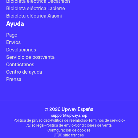
Bicicleta eléctrica Decathlon
Bicicleta eléctrica Lapierre
Bicicleta eléctrica Xiaomi
Ayuda
Pago
Envíos
Devoluciones
Servicio de postventa
Contáctanos
Centro de ayuda
Prensa
©
2026
Upway
España
support@upway.shop
Política de privacidad
-
Política de reembolso
-
Términos de servicio
-
Aviso legal
-
Política de envío
-
Condiciones de venta
Configuración de cookies
🇫🇷
Sitio francés