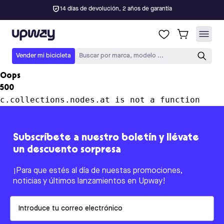
14 días de devolución, 2 años de garantía
Upway
Vender mi bicicleta
Buscar por marca, modelo ...
Oops
500
c.collections.nodes.at is not a function
Subscríbete a nuestro boletín y llévate
un descuento sorpresa
¡Para que estés al día de nuestas promociones,
noticias y últimos lanzamientos en Upway!
Email