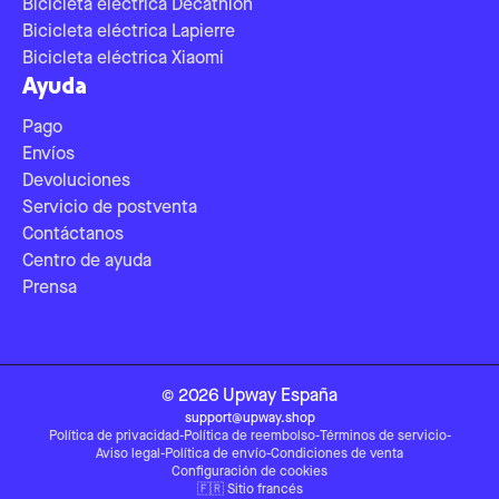
Bicicleta eléctrica Decathlon
Bicicleta eléctrica Lapierre
Bicicleta eléctrica Xiaomi
Ayuda
Pago
Envíos
Devoluciones
Servicio de postventa
Contáctanos
Centro de ayuda
Prensa
©
2026
Upway
España
support@upway.shop
Política de privacidad
-
Política de reembolso
-
Términos de servicio
-
Aviso legal
-
Política de envío
-
Condiciones de venta
Configuración de cookies
🇫🇷
Sitio francés