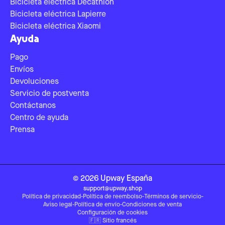
Bicicleta eléctrica Decathlon
Bicicleta eléctrica Lapierre
Bicicleta eléctrica Xiaomi
Ayuda
Pago
Envíos
Devoluciones
Servicio de postventa
Contáctanos
Centro de ayuda
Prensa
©
2026
Upway
España
support@upway.shop
Política de privacidad
-
Política de reembolso
-
Términos de servicio
-
Aviso legal
-
Política de envío
-
Condiciones de venta
Configuración de cookies
🇫🇷
Sitio francés