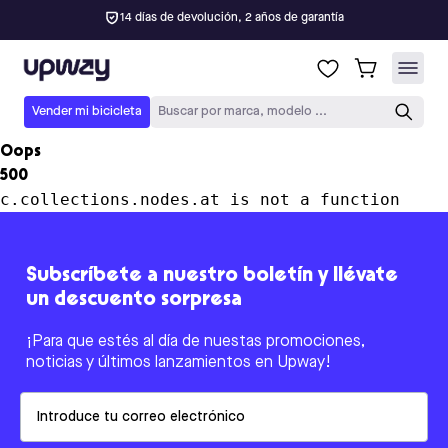
14 días de devolución, 2 años de garantía
Upway
Vender mi bicicleta
Buscar por marca, modelo ...
Oops
500
c.collections.nodes.at is not a function
Subscríbete a nuestro boletín y llévate
un descuento sorpresa
¡Para que estés al día de nuestas promociones,
noticias y últimos lanzamientos en Upway!
Email