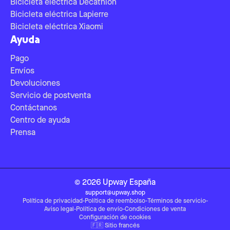
Bicicleta eléctrica Decathlon
Bicicleta eléctrica Lapierre
Bicicleta eléctrica Xiaomi
Ayuda
Pago
Envíos
Devoluciones
Servicio de postventa
Contáctanos
Centro de ayuda
Prensa
©
2026
Upway
España
support@upway.shop
Política de privacidad
-
Política de reembolso
-
Términos de servicio
-
Aviso legal
-
Política de envío
-
Condiciones de venta
Configuración de cookies
🇫🇷
Sitio francés