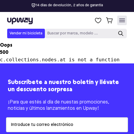
14 días de devolución, 2 años de garantía
Upway
Vender mi bicicleta
Buscar por marca, modelo ...
Oops
500
c.collections.nodes.at is not a function
Subscríbete a nuestro boletín y llévate
un descuento sorpresa
¡Para que estés al día de nuestas promociones,
noticias y últimos lanzamientos en Upway!
Email