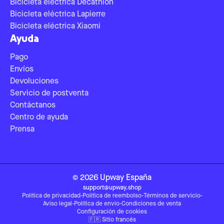
Bicicleta eléctrica Decathlon
Bicicleta eléctrica Lapierre
Bicicleta eléctrica Xiaomi
Ayuda
Pago
Envíos
Devoluciones
Servicio de postventa
Contáctanos
Centro de ayuda
Prensa
©
2026
Upway
España
support@upway.shop
Política de privacidad
-
Política de reembolso
-
Términos de servicio
-
Aviso legal
-
Política de envío
-
Condiciones de venta
Configuración de cookies
🇫🇷
Sitio francés