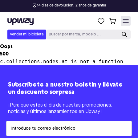
14 días de devolución, 2 años de garantía
Upway
Vender mi bicicleta
Buscar por marca, modelo ...
Oops
500
c.collections.nodes.at is not a function
Subscríbete a nuestro boletín y llévate
un descuento sorpresa
¡Para que estés al día de nuestas promociones,
noticias y últimos lanzamientos en Upway!
Email