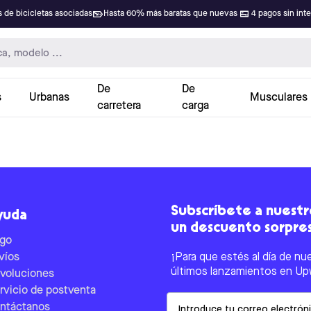
 de bicicletas asociadas
Hasta 60% más baratas que nuevas
4 pagos sin int
De
De
s
Urbanas
Musculares
carretera
carga
Subscríbete a nuestro
yuda
un descuento sorpre
go
víos
¡Para que estés al día de nu
últimos lanzamientos en Up
voluciones
rvicio de postventa
Email
ntáctanos