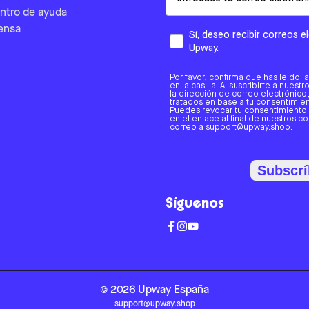
ntro de ayuda
ensa
Sí, deseo recibir correos 
Upway.
Por favor, confirma que has leído l
en la casilla. Al suscribirte a nues
la dirección de correo electrónic
tratados en base a tu consentimient
Puedes revocar tu consentimiento
en el enlace al final de nuestros c
correo a support@upway.shop.
Subscrí
Síguenos
©
2026
Upway
España
support@upway.shop