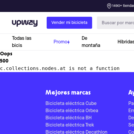
1490+ tiendas
Upway
Vender mi bicicleta
Todas las
De
Promo
Híbrida
bicis
montaña
Oops
500
c.collections.nodes.at is not a function
Mejores marcas
A
Bicicleta eléctrica Cube
Pa
Bicicleta eléctrica Orbea
En
Bicicleta eléctrica BH
De
Bicicleta eléctrica Trek
Se
Bicicleta eléctrica Decathlon
Co