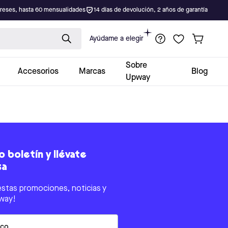
ereses, hasta 60 mensualidades
14 días de devolución, 2 años de garantía
Ayúdame a elegir
Sobre
Accesorios
Marcas
Blog
Upway
 boletín y llévate
sa
estas promociones, noticias y
way!