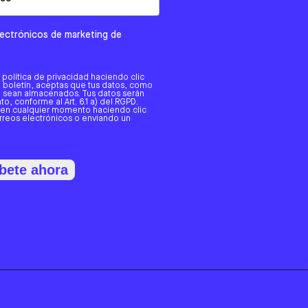
electrónicos de marketing de
a política de privacidad haciendo clic
tro boletín, aceptas que tus datos, como
o, sean almacenados. Tus datos serán
o, conforme al Art. 6.1 a) del RGPD.
 en cualquier momento haciendo clic
orreos electrónicos o enviando un
bete ahora