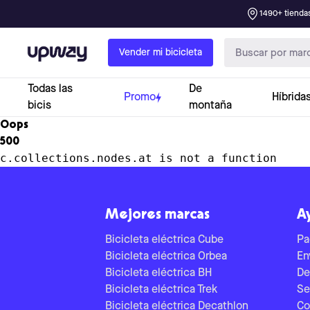
1490+ tiendas
Upway
Vender mi bicicleta
Todas las
De
Promo
Híbrida
bicis
montaña
Oops
500
c.collections.nodes.at is not a function
Mejores marcas
A
Bicicleta eléctrica Cube
Pa
Bicicleta eléctrica Orbea
En
Bicicleta eléctrica BH
De
Bicicleta eléctrica Trek
Se
Bicicleta eléctrica Decathlon
Co