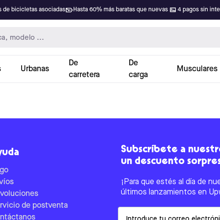
 de bicicletas asociadas
Hasta 60% más baratas que nuevas
4 pagos sin int
De
De
s
Urbanas
Musculares
carretera
carga
Subscríbete a nuestro
yuda
un descuento sorpre
go
víos
¡Para que estés al día de nu
últimos lanzamientos en Up
voluciones
rvicio de postventa
Email
ntáctanos