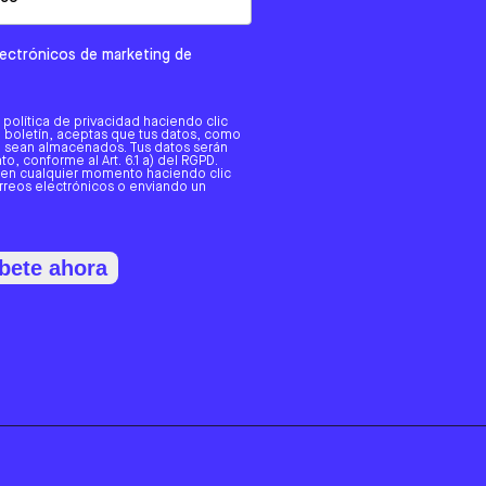
electrónicos de marketing de
a política de privacidad haciendo clic
tro boletín, aceptas que tus datos, como
o, sean almacenados. Tus datos serán
o, conforme al Art. 6.1 a) del RGPD.
 en cualquier momento haciendo clic
orreos electrónicos o enviando un
bete ahora