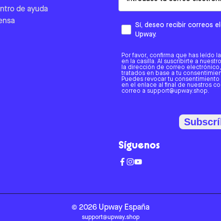
ntro de ayuda
ensa
Sí, deseo recibir correos 
Upway.
Por favor, confirma que has leído l
en la casilla. Al suscribirte a nues
la dirección de correo electrónic
tratados en base a tu consentimient
Puedes revocar tu consentimiento
en el enlace al final de nuestros c
correo a support@upway.shop.
Subscrí
Síguenos
©
2026
Upway
España
support@upway.shop