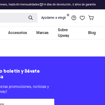
ereses, hasta 60 mensualidades
14 días de devolución, 2 años de garantía
Ayúdame a elegir
Sobre
Accesorios
Marcas
Blog
Upway
 boletín y llévate
sa
estas promociones, noticias y
way!