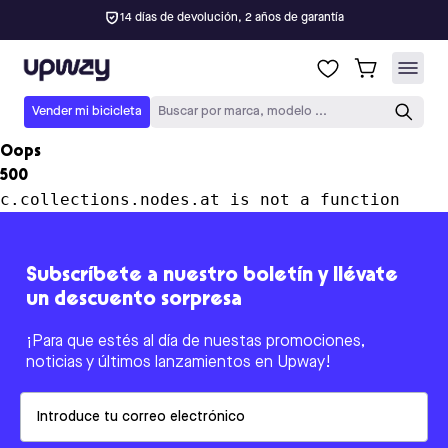
14 días de devolución, 2 años de garantía
Upway
Vender mi bicicleta
Buscar por marca, modelo ...
Oops
500
c.collections.nodes.at is not a function
Subscríbete a nuestro boletín y llévate
un descuento sorpresa
¡Para que estés al día de nuestas promociones,
noticias y últimos lanzamientos en Upway!
Email