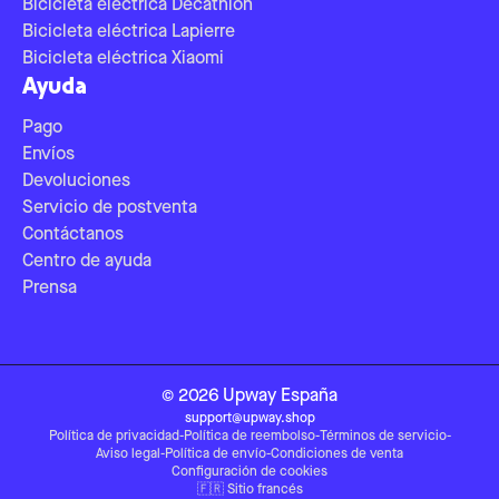
Bicicleta eléctrica Decathlon
Bicicleta eléctrica Lapierre
Bicicleta eléctrica Xiaomi
Ayuda
Pago
Envíos
Devoluciones
Servicio de postventa
Contáctanos
Centro de ayuda
Prensa
©
2026
Upway
España
support@upway.shop
Política de privacidad
-
Política de reembolso
-
Términos de servicio
-
Aviso legal
-
Política de envío
-
Condiciones de venta
Configuración de cookies
🇫🇷
Sitio francés