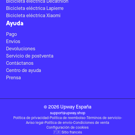
Bicicleta eléctrica Decathlon
Bicicleta eléctrica Lapierre
Bicicleta eléctrica Xiaomi
Ayuda
Pago
Envíos
Devoluciones
Servicio de postventa
Contáctanos
Centro de ayuda
Prensa
©
2026
Upway
España
support@upway.shop
Política de privacidad
-
Política de reembolso
-
Términos de servicio
-
Aviso legal
-
Política de envío
-
Condiciones de venta
Configuración de cookies
🇫🇷
Sitio francés