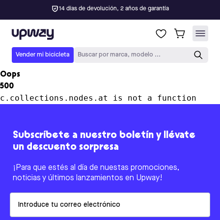
14 días de devolución, 2 años de garantía
Upway
Vender mi bicicleta
Buscar por marca, modelo ...
Oops
500
c.collections.nodes.at is not a function
Subscríbete a nuestro boletín y llévate
un descuento sorpresa
¡Para que estés al día de nuestas promociones,
noticias y últimos lanzamientos en Upway!
Email