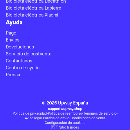
Bicicleta eléctrica Decathlon
Bicicleta eléctrica Lapierre
Bicicleta eléctrica Xiaomi
Ayuda
Pago
Envíos
Devoluciones
Servicio de postventa
Contáctanos
Centro de ayuda
Prensa
©
2026
Upway
España
support@upway.shop
Política de privacidad
-
Política de reembolso
-
Términos de servicio
-
Aviso legal
-
Política de envío
-
Condiciones de venta
Configuración de cookies
🇫🇷
Sitio francés