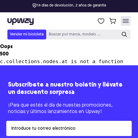
14 días de devolución, 2 años de garantía
Upway
Vender mi bicicleta
Buscar por marca, modelo ...
Oops
500
c.collections.nodes.at is not a function
Subscríbete a nuestro boletín y llévate
un descuento sorpresa
¡Para que estés al día de nuestas promociones,
noticias y últimos lanzamientos en Upway!
Email