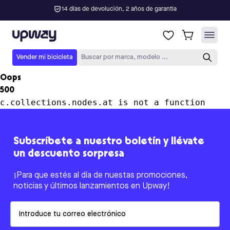
14 días de devolución, 2 años de garantía
Upway
Vender mi bicicleta
Buscar por marca, modelo ...
Oops
500
c.collections.nodes.at is not a function
Subscríbete a nuestro boletín y llévate
un descuento sorpresa
¡Para que estés al día de nuestas promociones,
noticias y últimos lanzamientos en Upway!
Email