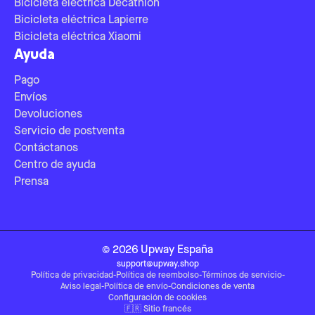
Bicicleta eléctrica Decathlon
Bicicleta eléctrica Lapierre
Bicicleta eléctrica Xiaomi
Ayuda
Pago
Envíos
Devoluciones
Servicio de postventa
Contáctanos
Centro de ayuda
Prensa
©
2026
Upway
España
support@upway.shop
Política de privacidad
-
Política de reembolso
-
Términos de servicio
-
Aviso legal
-
Política de envío
-
Condiciones de venta
Configuración de cookies
🇫🇷
Sitio francés