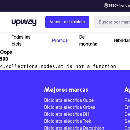
1490+ tiendas
Upway
Vender mi bicicleta
Todas las
De
Promo
Híbrida
bicis
montaña
Oops
500
c.collections.nodes.at is not a function
Mejores marcas
A
Bicicleta eléctrica Cube
Pa
Bicicleta eléctrica Orbea
En
Bicicleta eléctrica BH
De
Bicicleta eléctrica Trek
Se
Bicicleta eléctrica Decathlon
Co