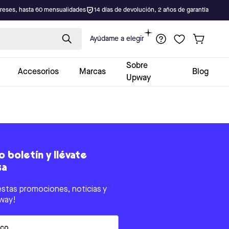
ereses, hasta 60 mensualidades
14 días de devolución, 2 años de garantía
Ayúdame a elegir
Sobre
Accesorios
Marcas
Blog
Upway
 boletín y llévate
sa
estas promociones, noticias y
way!