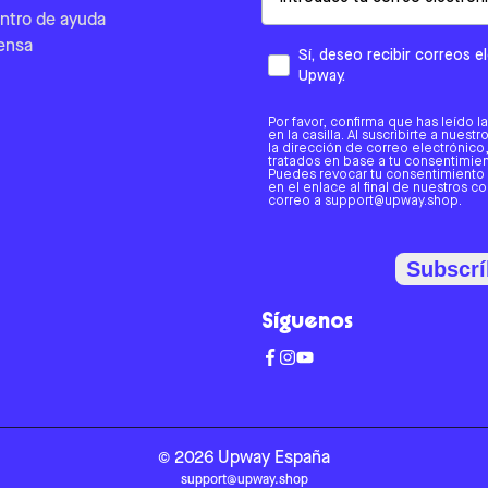
ntro de ayuda
ensa
Sí, deseo recibir correos 
Upway.
Por favor, confirma que has leído l
en la casilla. Al suscribirte a nues
la dirección de correo electrónic
tratados en base a tu consentimient
Puedes revocar tu consentimiento
en el enlace al final de nuestros c
correo a support@upway.shop.
Subscrí
Síguenos
©
2026
Upway
España
support@upway.shop