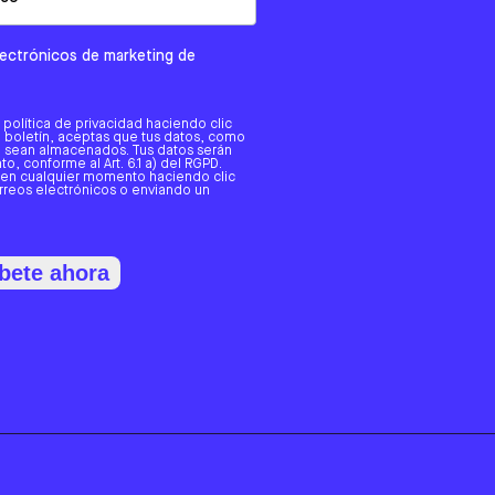
electrónicos de marketing de
a política de privacidad haciendo clic
tro boletín, aceptas que tus datos, como
o, sean almacenados. Tus datos serán
o, conforme al Art. 6.1 a) del RGPD.
 en cualquier momento haciendo clic
orreos electrónicos o enviando un
bete ahora