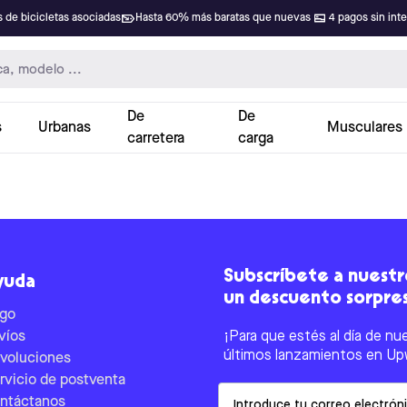
 de bicicletas asociadas
Hasta 60% más baratas que nuevas
4 pagos sin int
De
De
s
Urbanas
Musculares
carretera
carga
Subscríbete a nuestro
yuda
un descuento sorpre
go
víos
¡Para que estés al día de nu
últimos lanzamientos en Up
voluciones
rvicio de postventa
Email
ntáctanos