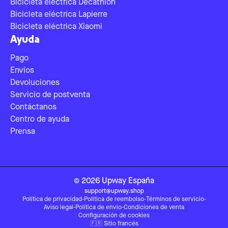
Bicicleta eléctrica Decathlon
Bicicleta eléctrica Lapierre
Bicicleta eléctrica Xiaomi
Ayuda
Pago
Envíos
Devoluciones
Servicio de postventa
Contáctanos
Centro de ayuda
Prensa
©
2026
Upway
España
support@upway.shop
Política de privacidad
-
Política de reembolso
-
Términos de servicio
-
Aviso legal
-
Política de envío
-
Condiciones de venta
Configuración de cookies
🇫🇷
Sitio francés