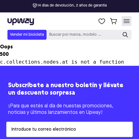
14 días de devolución, 2 años de garantía
Upway
Vender mi bicicleta
Buscar por marca, modelo ...
Oops
500
c.collections.nodes.at is not a function
Subscríbete a nuestro boletín y llévate
un descuento sorpresa
¡Para que estés al día de nuestas promociones,
noticias y últimos lanzamientos en Upway!
Email