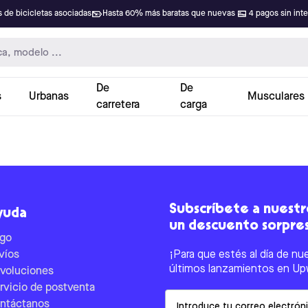
 de bicicletas asociadas
Hasta 60% más baratas que nuevas
4 pagos sin int
De
De
s
Urbanas
Musculares
carretera
carga
Subscríbete a nuestro
yuda
un descuento sorpre
go
víos
¡Para que estés al día de nu
últimos lanzamientos en Up
voluciones
rvicio de postventa
Email
ntáctanos