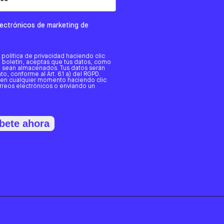
electrónicos de marketing de
a política de privacidad haciendo clic
tro boletín, aceptas que tus datos, como
o, sean almacenados. Tus datos serán
o, conforme al Art. 6.1 a) del RGPD.
 en cualquier momento haciendo clic
orreos electrónicos o enviando un
bete ahora