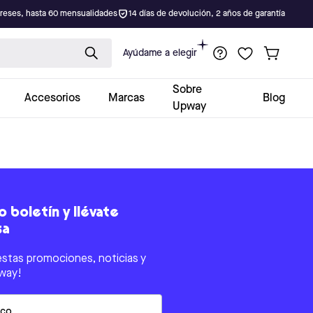
ereses, hasta 60 mensualidades
14 días de devolución, 2 años de garantía
Ayúdame a elegir
Sobre
Accesorios
Marcas
Blog
Upway
 boletín y llévate
sa
estas promociones, noticias y
way!