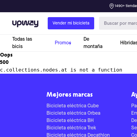
1490+ tiendas
Upway
Vender mi bicicleta
Todas las
De
Promo
Híbrida
bicis
montaña
Oops
500
c.collections.nodes.at is not a function
Mejores marcas
A
Bicicleta eléctrica Cube
Pa
Bicicleta eléctrica Orbea
En
Bicicleta eléctrica BH
De
Bicicleta eléctrica Trek
Se
Bicicleta eléctrica Decathlon
Co