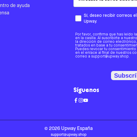
ntro de ayuda
ensa
Sí, deseo recibir correos 
Upway.
Por favor, confirma que has leído l
en la casilla. Al suscribirte a nues
la dirección de correo electrónic
tratados en base a tu consentimient
Puedes revocar tu consentimiento
en el enlace al final de nuestros c
correo a support@upway.shop.
Subscrí
Síguenos
©
2026
Upway
España
support@upway.shop