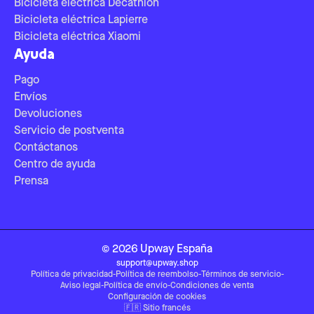
Bicicleta eléctrica Decathlon
Bicicleta eléctrica Lapierre
Bicicleta eléctrica Xiaomi
Ayuda
Pago
Envíos
Devoluciones
Servicio de postventa
Contáctanos
Centro de ayuda
Prensa
©
2026
Upway
España
support@upway.shop
Política de privacidad
-
Política de reembolso
-
Términos de servicio
-
Aviso legal
-
Política de envío
-
Condiciones de venta
Configuración de cookies
🇫🇷
Sitio francés