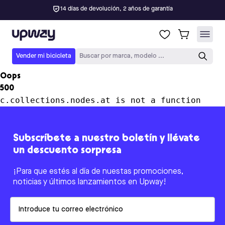
14 días de devolución, 2 años de garantía
Upway
Vender mi bicicleta
Buscar por marca, modelo ...
Oops
500
c.collections.nodes.at is not a function
Subscríbete a nuestro boletín y llévate
un descuento sorpresa
¡Para que estés al día de nuestas promociones,
noticias y últimos lanzamientos en Upway!
Email