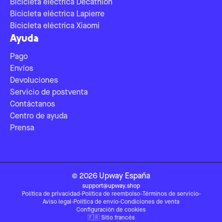
Bicicleta eléctrica Decathlon
Bicicleta eléctrica Lapierre
Bicicleta eléctrica Xiaomi
Ayuda
Pago
Envíos
Devoluciones
Servicio de postventa
Contáctanos
Centro de ayuda
Prensa
©
2026
Upway
España
support@upway.shop
Política de privacidad
-
Política de reembolso
-
Términos de servicio
-
Aviso legal
-
Política de envío
-
Condiciones de venta
Configuración de cookies
🇫🇷
Sitio francés