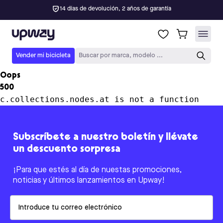
14 días de devolución, 2 años de garantía
Upway
Vender mi bicicleta
Buscar por marca, modelo ...
Oops
500
c.collections.nodes.at is not a function
Subscríbete a nuestro boletín y llévate
un descuento sorpresa
¡Para que estés al día de nuestas promociones,
noticias y últimos lanzamientos en Upway!
Email