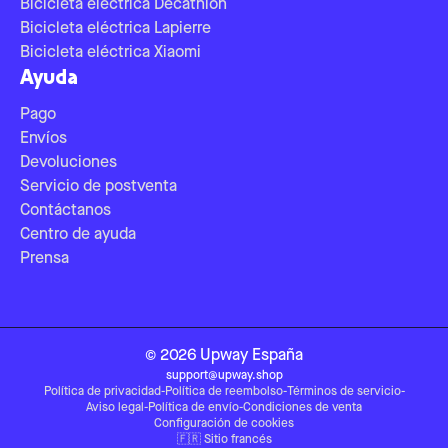
Bicicleta eléctrica Decathlon
Bicicleta eléctrica Lapierre
Bicicleta eléctrica Xiaomi
Ayuda
Pago
Envíos
Devoluciones
Servicio de postventa
Contáctanos
Centro de ayuda
Prensa
©
2026
Upway
España
support@upway.shop
Política de privacidad
-
Política de reembolso
-
Términos de servicio
-
Aviso legal
-
Política de envío
-
Condiciones de venta
Configuración de cookies
🇫🇷
Sitio francés