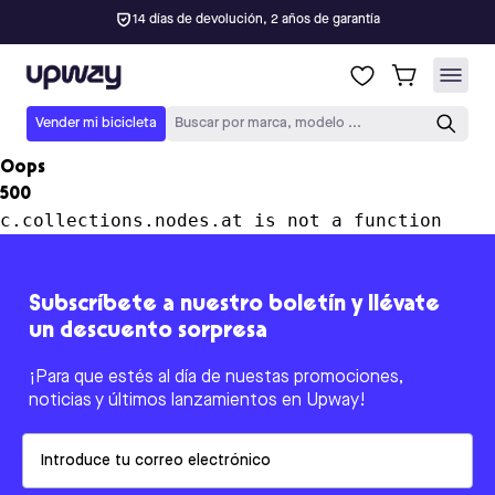
14 días de devolución, 2 años de garantía
Upway
Vender mi bicicleta
Buscar por marca, modelo ...
Oops
500
c.collections.nodes.at is not a function
Subscríbete a nuestro boletín y llévate
un descuento sorpresa
¡Para que estés al día de nuestas promociones,
noticias y últimos lanzamientos en Upway!
Email