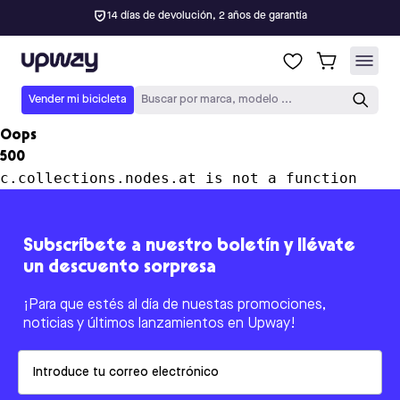
14 días de devolución, 2 años de garantía
Upway
Vender mi bicicleta
Buscar por marca, modelo ...
Oops
500
c.collections.nodes.at is not a function
Subscríbete a nuestro boletín y llévate
un descuento sorpresa
¡Para que estés al día de nuestas promociones,
noticias y últimos lanzamientos en Upway!
Email