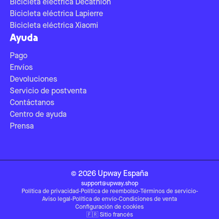
Bicicleta eléctrica Decathlon
Bicicleta eléctrica Lapierre
Bicicleta eléctrica Xiaomi
Ayuda
Pago
Envíos
Devoluciones
Servicio de postventa
Contáctanos
Centro de ayuda
Prensa
©
2026
Upway
España
support@upway.shop
Política de privacidad
-
Política de reembolso
-
Términos de servicio
-
Aviso legal
-
Política de envío
-
Condiciones de venta
Configuración de cookies
🇫🇷
Sitio francés