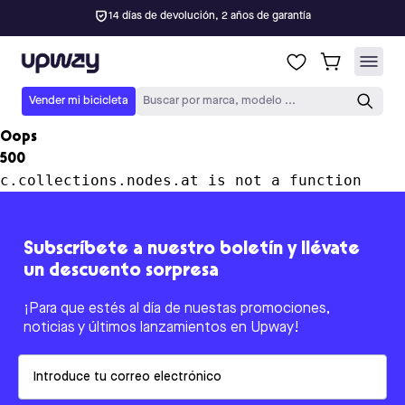
14 días de devolución, 2 años de garantía
Upway
Vender mi bicicleta
Buscar por marca, modelo ...
Oops
500
c.collections.nodes.at is not a function
Subscríbete a nuestro boletín y llévate
un descuento sorpresa
¡Para que estés al día de nuestas promociones,
noticias y últimos lanzamientos en Upway!
Email