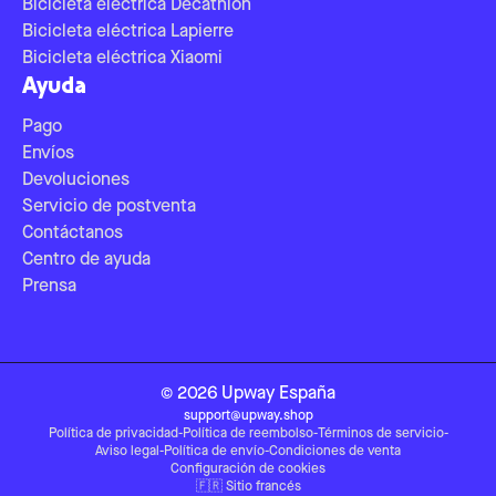
Bicicleta eléctrica Decathlon
Bicicleta eléctrica Lapierre
Bicicleta eléctrica Xiaomi
Ayuda
Pago
Envíos
Devoluciones
Servicio de postventa
Contáctanos
Centro de ayuda
Prensa
©
2026
Upway
España
support@upway.shop
Política de privacidad
-
Política de reembolso
-
Términos de servicio
-
Aviso legal
-
Política de envío
-
Condiciones de venta
Configuración de cookies
🇫🇷
Sitio francés