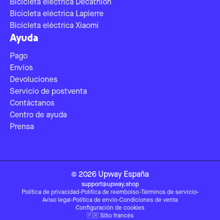
Bicicleta eléctrica Decathlon
Bicicleta eléctrica Lapierre
Bicicleta eléctrica Xiaomi
Ayuda
Pago
Envíos
Devoluciones
Servicio de postventa
Contáctanos
Centro de ayuda
Prensa
©
2026
Upway
España
support@upway.shop
Política de privacidad
-
Política de reembolso
-
Términos de servicio
-
Aviso legal
-
Política de envío
-
Condiciones de venta
Configuración de cookies
🇫🇷
Sitio francés