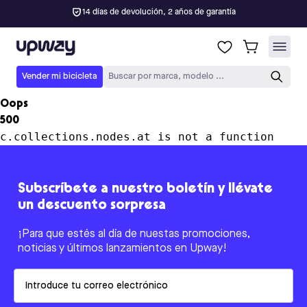
14 días de devolución, 2 años de garantía
Upway
Vender mi bicicleta
Buscar por marca, modelo ...
Oops
500
c.collections.nodes.at is not a function
Subscríbete a nuestro boletín y llévate
un descuento sorpresa
¡Para que estés al día de nuestas promociones,
noticias y últimos lanzamientos en Upway!
Email