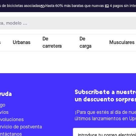
 de bicicletas asociadas
Hasta 60% más baratas que nuevas
4 pagos sin int
De
De
s
Urbanas
Musculares
carretera
carga
Subscríbete a nuestro
yuda
un descuento sorpre
go
víos
¡Para que estés al día de nu
últimos lanzamientos en Up
voluciones
rvicio de postventa
Email
ntáctanos