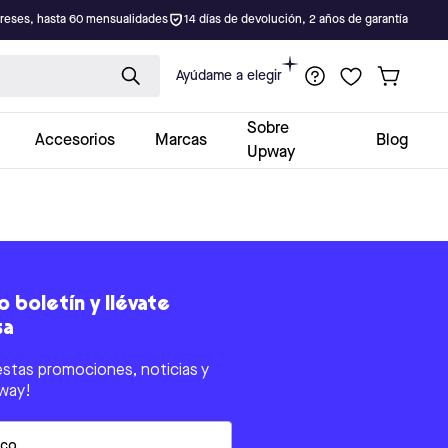
ereses, hasta 60 mensualidades
14 días de devolución, 2 años de garantía
Ayúdame a elegir
Sobre
Accesorios
Marcas
Blog
Upway
 boletín y llévate
sa
estas promociones, noticias y
way!