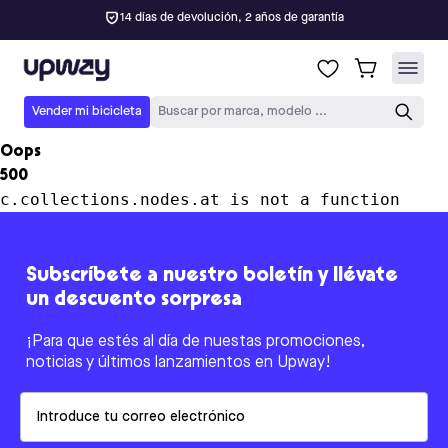
14 días de devolución, 2 años de garantía
Upway
Vender mi bicicleta
Buscar por marca, modelo ...
Oops
500
c.collections.nodes.at is not a function
Subscríbete a nuestro boletín y llévate
un descuento sorpresa
¡Para que estés al día de nuestas promociones,
noticias y últimos lanzamientos en Upway!
Email