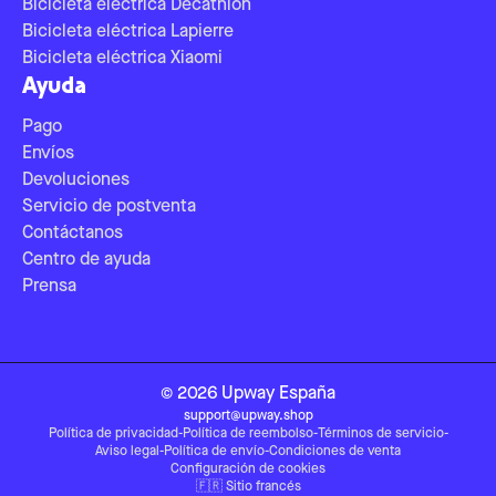
Bicicleta eléctrica Decathlon
Bicicleta eléctrica Lapierre
Bicicleta eléctrica Xiaomi
Ayuda
Pago
Envíos
Devoluciones
Servicio de postventa
Contáctanos
Centro de ayuda
Prensa
©
2026
Upway
España
support@upway.shop
Política de privacidad
-
Política de reembolso
-
Términos de servicio
-
Aviso legal
-
Política de envío
-
Condiciones de venta
Configuración de cookies
🇫🇷
Sitio francés