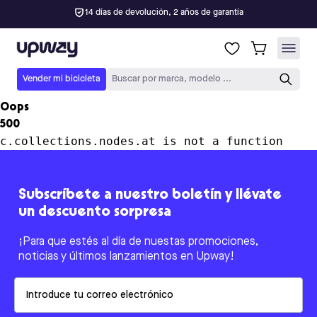
14 días de devolución, 2 años de garantía
Upway
Vender mi bicicleta
Buscar por marca, modelo ...
Oops
500
c.collections.nodes.at is not a function
Subscríbete a nuestro boletín y llévate
un descuento sorpresa
¡Para que estés al día de nuestas promociones,
noticias y últimos lanzamientos en Upway!
Email