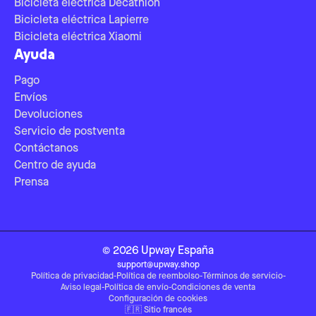
Bicicleta eléctrica Decathlon
Bicicleta eléctrica Lapierre
Bicicleta eléctrica Xiaomi
Ayuda
Pago
Envíos
Devoluciones
Servicio de postventa
Contáctanos
Centro de ayuda
Prensa
©
2026
Upway
España
support@upway.shop
Política de privacidad
-
Política de reembolso
-
Términos de servicio
-
Aviso legal
-
Política de envío
-
Condiciones de venta
Configuración de cookies
🇫🇷
Sitio francés