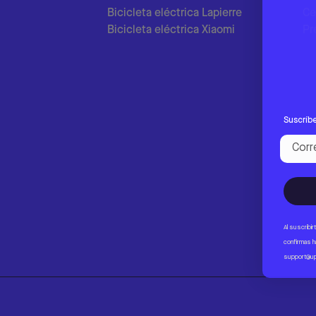
Bicicleta eléctrica Lapierre
Ce
Bicicleta eléctrica Xiaomi
Pr
Suscríbe
Email
Al suscribi
confirmas h
support@u