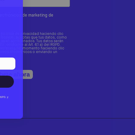
electrónicos de marketing de
a política de privacidad haciendo clic
tro boletín, aceptas que tus datos, como
o, sean almacenados. Tus datos serán
o, conforme al Art. 6.1 a) del RGPD.
 en cualquier momento haciendo clic
orreos electrónicos o enviando un
bete ahora
 RGPD, y