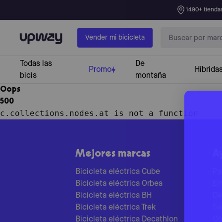
1490+ tiendas
Upway
Vender mi bicicleta
Todas las
De
Promo
Híbrida
bicis
montaña
Oops
500
c.collections.nodes.at is not a function
Mejores marcas
A
Bicicleta eléctrica Cube
Pa
Bicicleta eléctrica Orbea
En
Bicicleta eléctrica BH
De
Bicicleta eléctrica Trek
Se
Bicicleta eléctrica Decathlon
Co