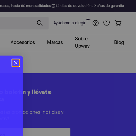
ereses, hasta 60 mensualidades
14 días de devolución, 2 años de garantía
Ayúdame a elegir
Sobre
Accesorios
Marcas
Blog
Upway
 boletín y llévate
sa
estas promociones, noticias y
way!