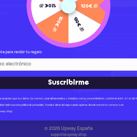
120€ 🎁
ntro de ayuda
120€ 🎁
ensa
Sí, deseo recibir correos 
100€ 🎁
130€ 🎁
Upway.
Por favor, confirma que has leído l
en la casilla. Al suscribirte a nues
la dirección de correo electrónic
tratados en base a tu consentimient
Puedes revocar tu consentimiento
te para recibir tu regalo
en el enlace al final de nuestros c
correo a support@upway.shop.
Subscrí
Suscribirme
Síguenos
rte aceptas que tus datos (tu correo) sean almacenados y tratados con tu consentimiento, conforme al Art. 6.1 a) del
aber leído nuestra política de privacidad. Puedes darte de baja cuando quieras desde nuestros correos o en
pway.shop
.
©
2026
Upway
España
support@upway.shop