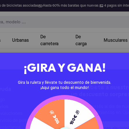
 de bicicletas asociadas
Hasta 60% más baratas que nuevas
4 pagos sin int
De
De
s
Urbanas
Musculares
carretera
carga
¡GIRA Y GANA!
Gira la ruleta y llévate tu descuento de bienvenida.
Subscríbete a nuestro
¡Aquí gana todo el mundo!
yuda
un descuento sorpre
go
víos
¡Para que estés al día de nu
130€ 🎁
100€ 🎁
últimos lanzamientos en Up
voluciones
rvicio de postventa
Email
ntáctanos