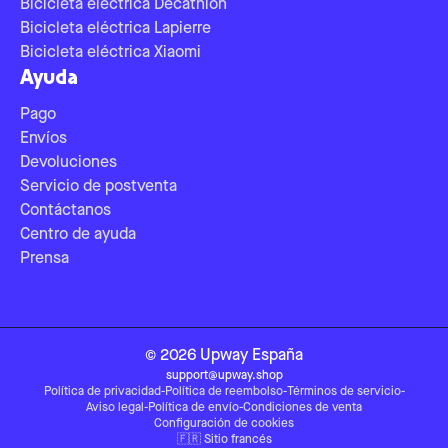
Bicicleta eléctrica Decathlon
Bicicleta eléctrica Lapierre
Bicicleta eléctrica Xiaomi
Ayuda
Pago
Envíos
Devoluciones
Servicio de postventa
Contáctanos
Centro de ayuda
Prensa
©
2026
Upway
España
support@upway.shop
Política de privacidad
-
Política de reembolso
-
Términos de servicio
-
Aviso legal
-
Política de envío
-
Condiciones de venta
Configuración de cookies
🇫🇷
Sitio francés