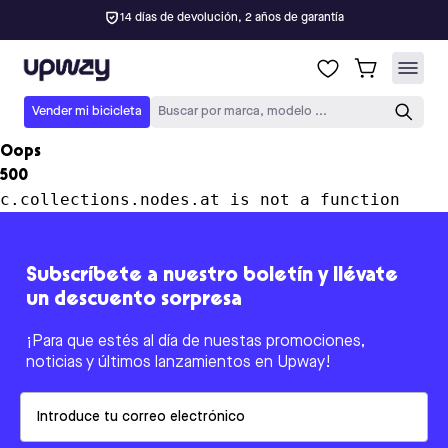
14 días de devolución, 2 años de garantía
Upway
Vender mi bicicleta
Buscar por marca, modelo ...
Oops
500
c.collections.nodes.at is not a function
Subscríbete a nuestro boletín y llévate
un descuento sorpresa
¡Para que estés al día de nuestas promociones,
noticias y últimos lanzamientos en Upway!
Email