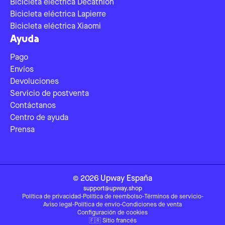
Bicicleta eléctrica Decathlon
Bicicleta eléctrica Lapierre
Bicicleta eléctrica Xiaomi
Ayuda
Pago
Envíos
Devoluciones
Servicio de postventa
Contáctanos
Centro de ayuda
Prensa
©
2026
Upway
España
support@upway.shop
Política de privacidad
-
Política de reembolso
-
Términos de servicio
-
Aviso legal
-
Política de envío
-
Condiciones de venta
Configuración de cookies
🇫🇷
Sitio francés