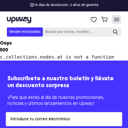
14 días de devolución, 2 años de garantía
Upway
Vender mi bicicleta
Buscar por marca, modelo ...
Oops
500
c.collections.nodes.at is not a function
Subscríbete a nuestro boletín y llévate
un descuento sorpresa
¡Para que estés al día de nuestas promociones,
noticias y últimos lanzamientos en Upway!
Email