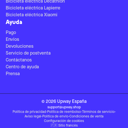
Bicicleta eléctrica Decathlon
Bicicleta eléctrica Lapierre
Bicicleta eléctrica Xiaomi
Ayuda
Pago
Envíos
Devoluciones
Servicio de postventa
Contáctanos
Centro de ayuda
Prensa
©
2026
Upway
España
support@upway.shop
Política de privacidad
-
Política de reembolso
-
Términos de servicio
-
Aviso legal
-
Política de envío
-
Condiciones de venta
Configuración de cookies
🇫🇷
Sitio francés