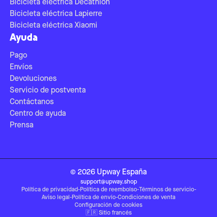
Bicicleta eléctrica Decathlon
Bicicleta eléctrica Lapierre
Bicicleta eléctrica Xiaomi
Ayuda
Pago
Envíos
Devoluciones
Servicio de postventa
Contáctanos
Centro de ayuda
Prensa
©
2026
Upway
España
support@upway.shop
Política de privacidad
-
Política de reembolso
-
Términos de servicio
-
Aviso legal
-
Política de envío
-
Condiciones de venta
Configuración de cookies
🇫🇷
Sitio francés