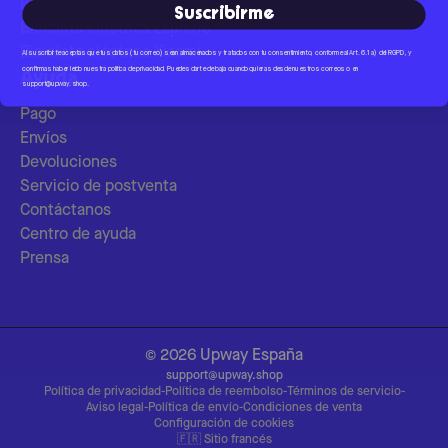
Bicicleta eléctrica Decathlon
Suscribirme
Bicicleta eléctrica Lapierre
Bicicleta eléctrica Xiaomi
Al suscribirte aceptas que tus datos (tu correo) sean almacenados y tratados con tu consentimiento, conforme al Art. 6.1 a) del RGPD, y
confirmas haber leído nuestra política de privacidad. Puedes darte de baja cuando quieras desde nuestros correos o en
Ayuda
support@upway.shop
.
Pago
Envíos
Devoluciones
Servicio de postventa
Contáctanos
Centro de ayuda
Prensa
©
2026
Upway
España
support@upway.shop
Política de privacidad
-
Política de reembolso
-
Términos de servicio
-
Aviso legal
-
Política de envío
-
Condiciones de venta
Configuración de cookies
🇫🇷
Sitio francés