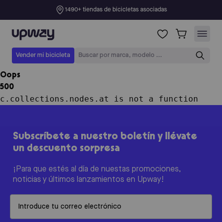
1490+ tiendas de bicicletas asociadas
Upway
Vender mi bicicleta
Buscar por marca, modelo ...
Oops
500
c.collections.nodes.at is not a function
Subscríbete a nuestro boletín y llévate
un descuento sorpresa
¡Para que estés al día de nuestas promociones,
noticias y últimos lanzamientos en Upway!
Email