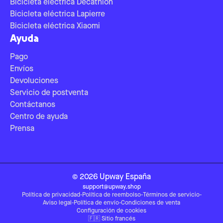
Bicicleta eléctrica Decathlon
Bicicleta eléctrica Lapierre
Bicicleta eléctrica Xiaomi
Ayuda
Pago
Envíos
Devoluciones
Servicio de postventa
Contáctanos
Centro de ayuda
Prensa
©
2026
Upway
España
support@upway.shop
Política de privacidad
-
Política de reembolso
-
Términos de servicio
-
Aviso legal
-
Política de envío
-
Condiciones de venta
Configuración de cookies
🇫🇷
Sitio francés