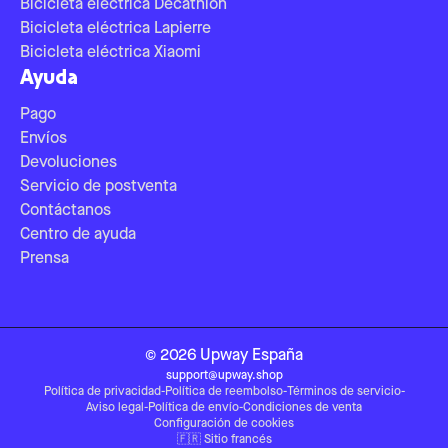
Bicicleta eléctrica Decathlon
Bicicleta eléctrica Lapierre
Bicicleta eléctrica Xiaomi
Ayuda
Pago
Envíos
Devoluciones
Servicio de postventa
Contáctanos
Centro de ayuda
Prensa
©
2026
Upway
España
support@upway.shop
Política de privacidad
-
Política de reembolso
-
Términos de servicio
-
Aviso legal
-
Política de envío
-
Condiciones de venta
Configuración de cookies
🇫🇷
Sitio francés