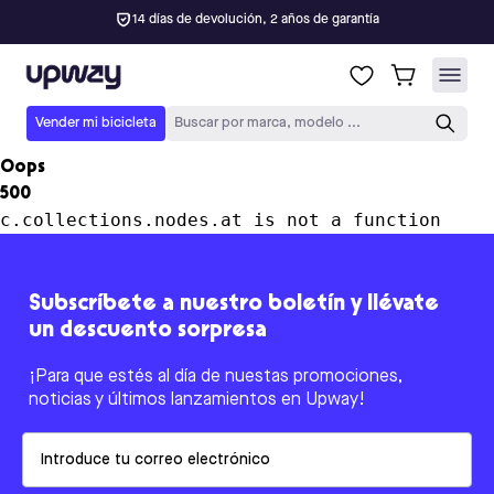
14 días de devolución, 2 años de garantía
Upway
Vender mi bicicleta
Buscar por marca, modelo ...
Oops
500
c.collections.nodes.at is not a function
Subscríbete a nuestro boletín y llévate
un descuento sorpresa
¡Para que estés al día de nuestas promociones,
noticias y últimos lanzamientos en Upway!
Email