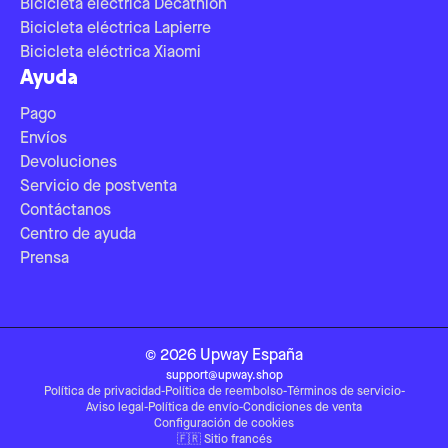
Bicicleta eléctrica Decathlon
Bicicleta eléctrica Lapierre
Bicicleta eléctrica Xiaomi
Ayuda
Pago
Envíos
Devoluciones
Servicio de postventa
Contáctanos
Centro de ayuda
Prensa
©
2026
Upway
España
support@upway.shop
Política de privacidad
-
Política de reembolso
-
Términos de servicio
-
Aviso legal
-
Política de envío
-
Condiciones de venta
Configuración de cookies
🇫🇷
Sitio francés