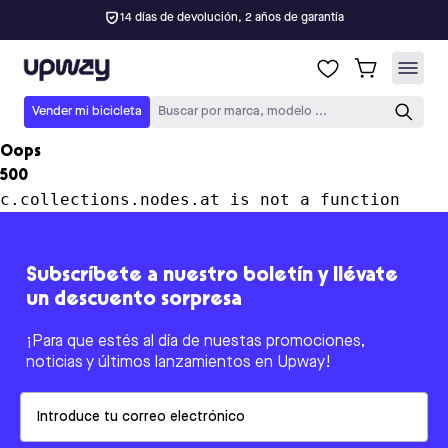
14 días de devolución, 2 años de garantía
Upway
Vender mi bicicleta
Buscar por marca, modelo ...
Oops
500
c.collections.nodes.at is not a function
Subscríbete a nuestro boletín y llévate
un descuento sorpresa
¡Para que estés al día de nuestas promociones,
noticias y últimos lanzamientos en Upway!
Email