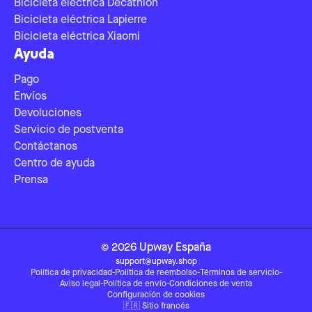
Bicicleta eléctrica Decathlon
Bicicleta eléctrica Lapierre
Bicicleta eléctrica Xiaomi
Ayuda
Pago
Envíos
Devoluciones
Servicio de postventa
Contáctanos
Centro de ayuda
Prensa
©
2026
Upway
España
support@upway.shop
Política de privacidad
-
Política de reembolso
-
Términos de servicio
-
Aviso legal
-
Política de envío
-
Condiciones de venta
Configuración de cookies
🇫🇷
Sitio francés