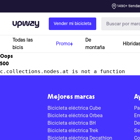
1490+ tiendas
Upway
Vender mi bicicleta
Todas las
De
Promo
Híbrida
bicis
montaña
Oops
500
c.collections.nodes.at is not a function
Mejores marcas
A
Bicicleta eléctrica Cube
Pa
Bicicleta eléctrica Orbea
En
Bicicleta eléctrica BH
De
Bicicleta eléctrica Trek
Se
Bicicleta eléctrica Decathlon
Co