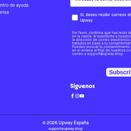
ntro de ayuda
ensa
Sí, deseo recibir correos 
Upway.
Por favor, confirma que has leído l
en la casilla. Al suscribirte a nues
la dirección de correo electrónic
tratados en base a tu consentimient
Puedes revocar tu consentimiento
en el enlace al final de nuestros c
correo a support@upway.shop.
Subscrí
Síguenos
©
2026
Upway
España
support@upway.shop