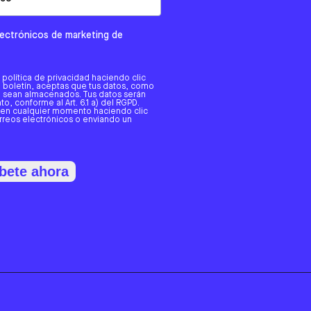
electrónicos de marketing de
a política de privacidad haciendo clic
tro boletín, aceptas que tus datos, como
o, sean almacenados. Tus datos serán
o, conforme al Art. 6.1 a) del RGPD.
 en cualquier momento haciendo clic
orreos electrónicos o enviando un
bete ahora