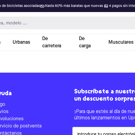
 de bicicletas asociadas
Hasta 60% más baratas que nuevas
4 pagos sin int
De
De
s
Urbanas
Musculares
carretera
carga
Subscríbete a nuestro
yuda
un descuento sorpre
go
víos
¡Para que estés al día de nu
últimos lanzamientos en Up
voluciones
rvicio de postventa
Email
ntáctanos