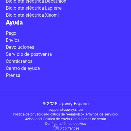
Bicicleta eléctrica Decathlon
Bicicleta eléctrica Lapierre
Bicicleta eléctrica Xiaomi
Ayuda
Pago
Envíos
Devoluciones
Servicio de postventa
Contáctanos
Centro de ayuda
Prensa
©
2026
Upway
España
support@upway.shop
Política de privacidad
-
Política de reembolso
-
Términos de servicio
-
Aviso legal
-
Política de envío
-
Condiciones de venta
Configuración de cookies
🇫🇷
Sitio francés