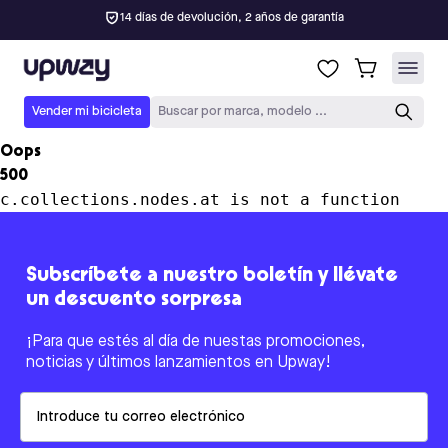
14 días de devolución, 2 años de garantía
Upway
Vender mi bicicleta
Buscar por marca, modelo ...
Oops
500
c.collections.nodes.at is not a function
Subscríbete a nuestro boletín y llévate
un descuento sorpresa
¡Para que estés al día de nuestas promociones,
noticias y últimos lanzamientos en Upway!
Email