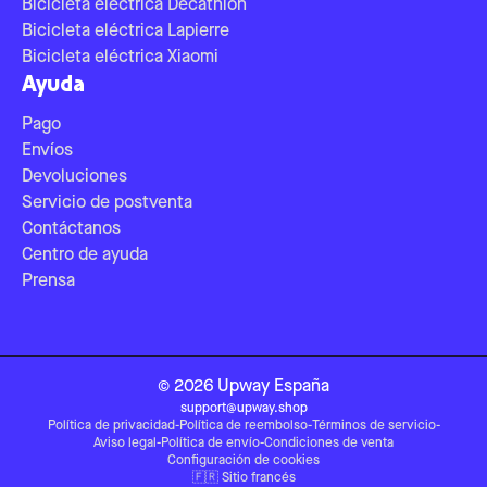
Bicicleta eléctrica Decathlon
Bicicleta eléctrica Lapierre
Bicicleta eléctrica Xiaomi
Ayuda
Pago
Envíos
Devoluciones
Servicio de postventa
Contáctanos
Centro de ayuda
Prensa
©
2026
Upway
España
support@upway.shop
Política de privacidad
-
Política de reembolso
-
Términos de servicio
-
Aviso legal
-
Política de envío
-
Condiciones de venta
Configuración de cookies
🇫🇷
Sitio francés