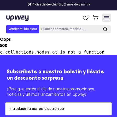
14 días de devolución, 2 años de garantía
Upway
Vender mi bicicleta
Buscar por marca, modelo ...
Oops
500
c.collections.nodes.at is not a function
Subscríbete a nuestro boletín y llévate
un descuento sorpresa
¡Para que estés al día de nuestas promociones,
noticias y últimos lanzamientos en Upway!
Email