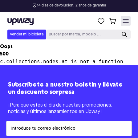
14 días de devolución, 2 años de garantía
Upway
Vender mi bicicleta
Buscar por marca, modelo ...
Oops
500
c.collections.nodes.at is not a function
Subscríbete a nuestro boletín y llévate
un descuento sorpresa
¡Para que estés al día de nuestas promociones,
noticias y últimos lanzamientos en Upway!
Email