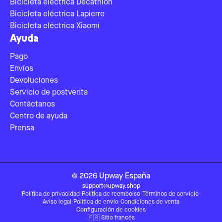
Bicicleta eléctrica Decathlon
Bicicleta eléctrica Lapierre
Bicicleta eléctrica Xiaomi
Ayuda
Pago
Envíos
Devoluciones
Servicio de postventa
Contáctanos
Centro de ayuda
Prensa
©
2026
Upway
España
support@upway.shop
Política de privacidad
-
Política de reembolso
-
Términos de servicio
-
Aviso legal
-
Política de envío
-
Condiciones de venta
Configuración de cookies
🇫🇷
Sitio francés