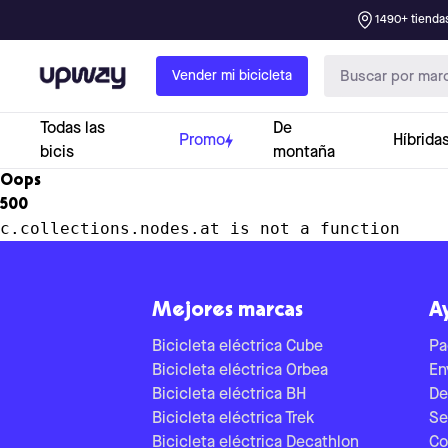
1490+ tiendas
Upway
Vender mi bicicleta
Todas las
De
Promo
Híbrida
bicis
montaña
Oops
500
c.collections.nodes.at is not a function
Mejores marcas
A
Bicicleta eléctrica Cube
Pa
Bicicleta eléctrica Orbea
En
Bicicleta eléctrica BH
De
Bicicleta eléctrica Trek
Se
Bicicleta eléctrica Decathlon
Co