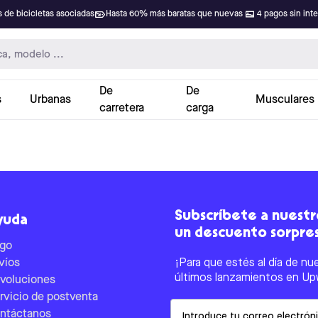
 de bicicletas asociadas
Hasta 60% más baratas que nuevas
4 pagos sin int
De
De
s
Urbanas
Musculares
carretera
carga
Subscríbete a nuestro
yuda
un descuento sorpre
go
víos
¡Para que estés al día de nu
últimos lanzamientos en Up
voluciones
rvicio de postventa
Email
ntáctanos