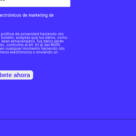
electrónicos de marketing de
a política de privacidad haciendo clic
tro boletín, aceptas que tus datos, como
o, sean almacenados. Tus datos serán
o, conforme al Art. 6.1 a) del RGPD.
 en cualquier momento haciendo clic
orreos electrónicos o enviando un
bete ahora