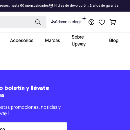
ereses, hasta 60 mensualidades
14 días de devolución, 2 años de garantía
Ayúdame a elegir
Sobre
Accesorios
Marcas
Blog
Upway
 boletín y llévate
sa
estas promociones, noticias y
way!