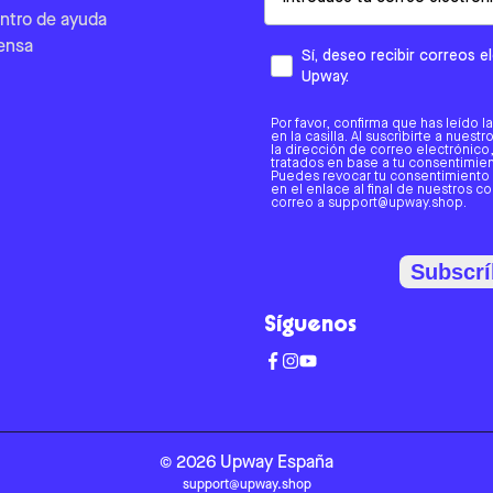
ntro de ayuda
ensa
Sí, deseo recibir correos 
Upway.
Por favor, confirma que has leído l
en la casilla. Al suscribirte a nues
la dirección de correo electrónic
tratados en base a tu consentimient
Puedes revocar tu consentimiento
en el enlace al final de nuestros c
correo a support@upway.shop.
Subscrí
Síguenos
©
2026
Upway
España
support@upway.shop