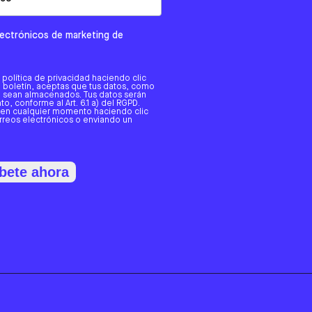
electrónicos de marketing de
a política de privacidad haciendo clic
tro boletín, aceptas que tus datos, como
o, sean almacenados. Tus datos serán
o, conforme al Art. 6.1 a) del RGPD.
 en cualquier momento haciendo clic
orreos electrónicos o enviando un
bete ahora