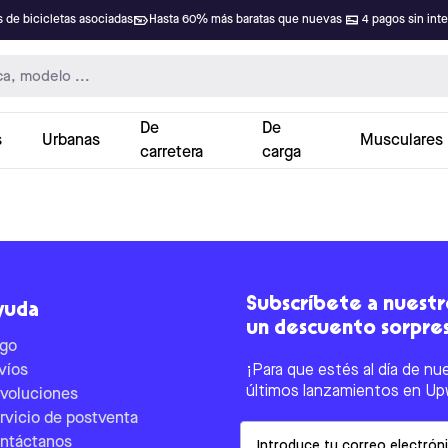
 de bicicletas asociadas
Hasta 60% más baratas que nuevas
4 pagos sin int
De
De
s
Urbanas
Musculares
carretera
carga
Subscríbete a nuestro
yuda
un descuento sorpre
go
víos
¡Para que estés al día de nu
últimos lanzamientos en Up
voluciones
rvicio de postventa
Email
ntáctanos