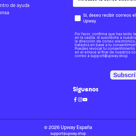
ntro de ayuda
ensa
Sí, deseo recibir correos 
Upway.
Por favor, confirma que has leído l
en la casilla. Al suscribirte a nues
la dirección de correo electrónic
tratados en base a tu consentimient
Puedes revocar tu consentimiento
en el enlace al final de nuestros c
correo a support@upway.shop.
Subscrí
Síguenos
©
2026
Upway
España
support@upway.shop