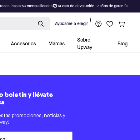
ereses, hasta 60 mensualidades
14 días de devolución, 2 años de garantía
Ayúdame a elegir
Sobre
Accesorios
Marcas
Blog
Upway
 boletín y llévate
sa
estas promociones, noticias y
way!