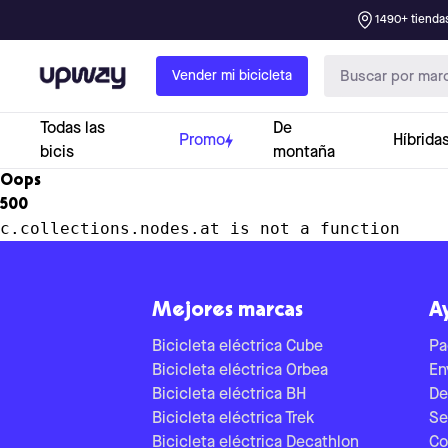
1490+ tiendas
Upway
Vender mi bicicleta
Todas las
De
Promo
Híbrida
bicis
montaña
Oops
500
c.collections.nodes.at is not a function
Mejores marcas
A
Bicicleta eléctrica Cube
Pa
Bicicleta eléctrica Orbea
En
Bicicleta eléctrica BH
De
Bicicleta eléctrica Trek
Se
Bicicleta eléctrica Decathlon
Co