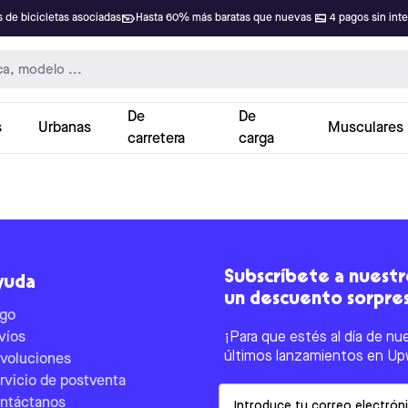
 de bicicletas asociadas
Hasta 60% más baratas que nuevas
4 pagos sin int
De
De
s
Urbanas
Musculares
carretera
carga
Subscríbete a nuestro
yuda
un descuento sorpre
go
víos
¡Para que estés al día de nu
últimos lanzamientos en Up
voluciones
rvicio de postventa
Email
ntáctanos