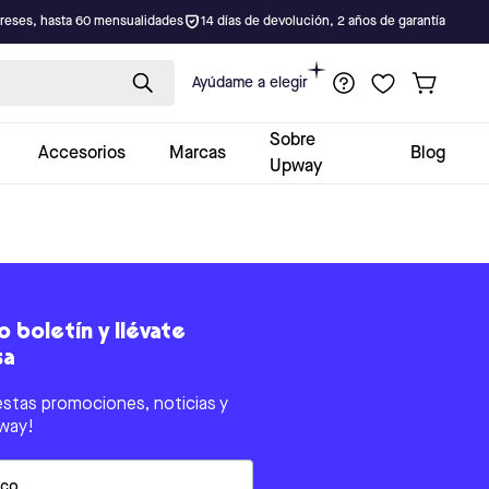
ereses, hasta 60 mensualidades
14 días de devolución, 2 años de garantía
Ayúdame a elegir
Sobre
Accesorios
Marcas
Blog
Upway
 boletín y llévate
sa
estas promociones, noticias y
way!