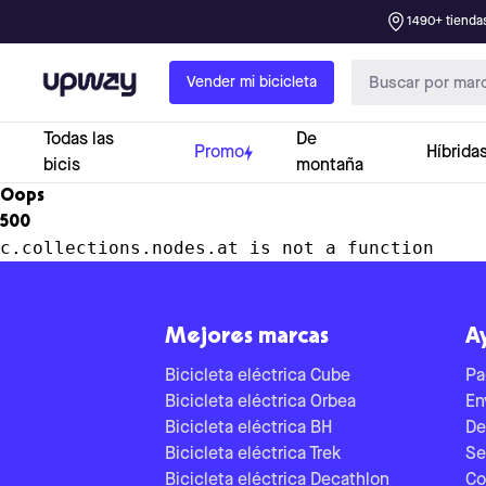
1490+ tiendas
Upway
Vender mi bicicleta
Todas las
De
Promo
Híbrida
bicis
montaña
Oops
500
c.collections.nodes.at is not a function
Mejores marcas
A
Bicicleta eléctrica Cube
Pa
Bicicleta eléctrica Orbea
En
Bicicleta eléctrica BH
De
Bicicleta eléctrica Trek
Se
Bicicleta eléctrica Decathlon
Co