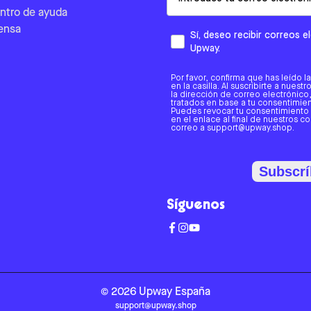
ntro de ayuda
ensa
Sí, deseo recibir correos 
Upway.
Por favor, confirma que has leído l
en la casilla. Al suscribirte a nues
la dirección de correo electrónic
tratados en base a tu consentimient
Puedes revocar tu consentimiento
en el enlace al final de nuestros c
correo a support@upway.shop.
Subscrí
Síguenos
©
2026
Upway
España
support@upway.shop