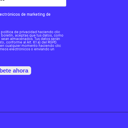
electrónicos de marketing de
a política de privacidad haciendo clic
tro boletín, aceptas que tus datos, como
o, sean almacenados. Tus datos serán
o, conforme al Art. 6.1 a) del RGPD.
 en cualquier momento haciendo clic
orreos electrónicos o enviando un
bete ahora