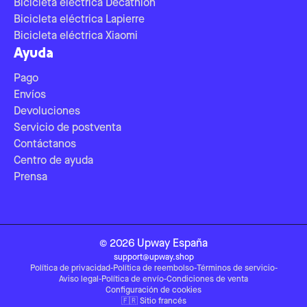
Bicicleta eléctrica Decathlon
Bicicleta eléctrica Lapierre
Bicicleta eléctrica Xiaomi
Ayuda
Pago
Envíos
Devoluciones
Servicio de postventa
Contáctanos
Centro de ayuda
Prensa
©
2026
Upway
España
support@upway.shop
Política de privacidad
-
Política de reembolso
-
Términos de servicio
-
Aviso legal
-
Política de envío
-
Condiciones de venta
Configuración de cookies
🇫🇷
Sitio francés