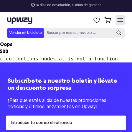
14 días de devolución, 2 años de garantía
Upway
Vender mi bicicleta
Buscar por marca, modelo ...
Oops
500
c.collections.nodes.at is not a function
Subscríbete a nuestro boletín y llévate
un descuento sorpresa
¡Para que estés al día de nuestas promociones,
noticias y últimos lanzamientos en Upway!
Email