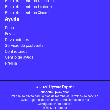
Bicicleta eléctrica Decathlon
Bicicleta eléctrica Lapierre
Bicicleta eléctrica Xiaomi
Ayuda
Pago
Envíos
Devoluciones
Servicio de postventa
Contáctanos
Centro de ayuda
Prensa
©
2026
Upway
España
support@upway.shop
Política de privacidad
-
Política de reembolso
-
Términos de servicio
-
Aviso legal
-
Política de envío
-
Condiciones de venta
Configuración de cookies
🇫🇷
Sitio francés