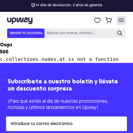
14 días de devolución, 2 años de garantía
Upway
Vender mi bicicleta
Buscar por marca, modelo ...
Oops
500
c.collections.nodes.at is not a function
Subscríbete a nuestro boletín y llévate
un descuento sorpresa
¡Para que estés al día de nuestas promociones,
noticias y últimos lanzamientos en Upway!
Email