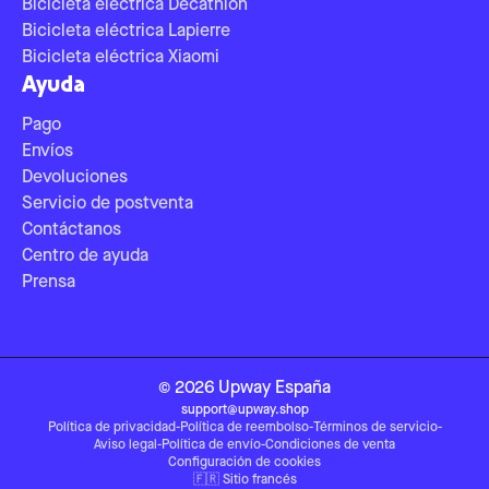
Bicicleta eléctrica Decathlon
Bicicleta eléctrica Lapierre
Bicicleta eléctrica Xiaomi
Ayuda
Pago
Envíos
Devoluciones
Servicio de postventa
Contáctanos
Centro de ayuda
Prensa
©
2026
Upway
España
support@upway.shop
Política de privacidad
-
Política de reembolso
-
Términos de servicio
-
Aviso legal
-
Política de envío
-
Condiciones de venta
Configuración de cookies
🇫🇷
Sitio francés