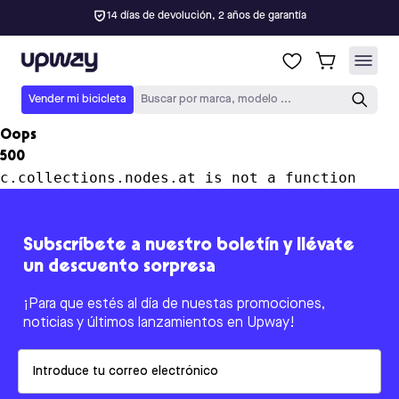
14 días de devolución, 2 años de garantía
Upway
Vender mi bicicleta
Buscar por marca, modelo ...
Oops
500
c.collections.nodes.at is not a function
Subscríbete a nuestro boletín y llévate
un descuento sorpresa
¡Para que estés al día de nuestas promociones,
noticias y últimos lanzamientos en Upway!
Email