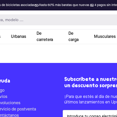
 de bicicletas asociadas
Hasta 60% más baratas que nuevas
4 pagos sin int
De
De
s
Urbanas
Musculares
carretera
carga
Subscríbete a nuestro
yuda
un descuento sorpre
go
víos
¡Para que estés al día de nu
últimos lanzamientos en Up
voluciones
rvicio de postventa
Email
ntáctanos