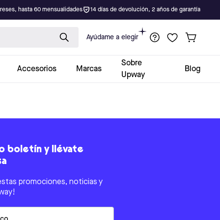
ereses, hasta 60 mensualidades
14 días de devolución, 2 años de garantía
Ayúdame a elegir
Sobre
Accesorios
Marcas
Blog
Upway
 boletín y llévate
sa
estas promociones, noticias y
way!