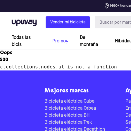
1490+ tiendas
Upway
Vender mi bicicleta
Todas las
De
Promo
Híbrida
bicis
montaña
Oops
500
c.collections.nodes.at is not a function
Mejores marcas
A
Bicicleta eléctrica Cube
Pa
Bicicleta eléctrica Orbea
En
Bicicleta eléctrica BH
De
Bicicleta eléctrica Trek
Se
Bicicleta eléctrica Decathlon
Co