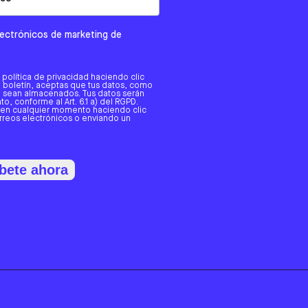
electrónicos de marketing de
a política de privacidad haciendo clic
tro boletín, aceptas que tus datos, como
o, sean almacenados. Tus datos serán
o, conforme al Art. 6.1 a) del RGPD.
 en cualquier momento haciendo clic
orreos electrónicos o enviando un
bete ahora