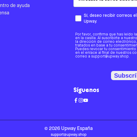
ntro de ayuda
ensa
Sí, deseo recibir correos 
Upway.
Por favor, confirma que has leído l
en la casilla. Al suscribirte a nues
la dirección de correo electrónic
tratados en base a tu consentimient
Puedes revocar tu consentimiento
en el enlace al final de nuestros c
correo a support@upway.shop.
Subscrí
Síguenos
©
2026
Upway
España
support@upway.shop