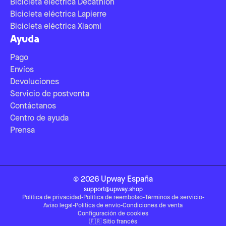
Bicicleta eléctrica Decathlon
Bicicleta eléctrica Lapierre
Bicicleta eléctrica Xiaomi
Ayuda
Pago
Envíos
Devoluciones
Servicio de postventa
Contáctanos
Centro de ayuda
Prensa
©
2026
Upway
España
support@upway.shop
Política de privacidad
-
Política de reembolso
-
Términos de servicio
-
Aviso legal
-
Política de envío
-
Condiciones de venta
Configuración de cookies
🇫🇷
Sitio francés