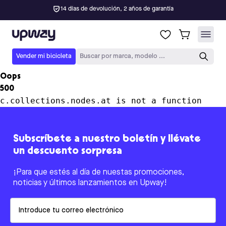
14 días de devolución, 2 años de garantía
Upway
Vender mi bicicleta
Buscar por marca, modelo ...
Oops
500
c.collections.nodes.at is not a function
Subscríbete a nuestro boletín y llévate
un descuento sorpresa
¡Para que estés al día de nuestas promociones,
noticias y últimos lanzamientos en Upway!
Email